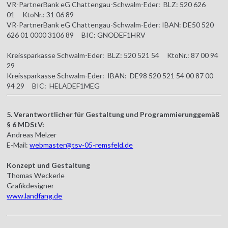
VR-PartnerBank eG Chattengau-Schwalm-Eder: BLZ: 520 626
01 KtoNr.: 31 06 89
VR-PartnerBank eG Chattengau-Schwalm-Eder: IBAN: DE50 520
626 01 0000 3106 89 BIC: GNODEF1HRV
Kreissparkasse Schwalm-Eder: BLZ: 520 521 54 KtoNr.: 87 00 94
29
Kreissparkasse Schwalm-Eder: IBAN: DE98 520 521 54 00 87 00
94 29 BIC: HELADEF1MEG
5. Verantwortlicher für Gestaltung und Programmierunggemäß
§ 6 MDStV:
Andreas Melzer
E-Mail:
webmaster@tsv-05-remsfeld.de
Konzept und Gestaltung
Thomas Weckerle
Grafikdesigner
www.landfang.de