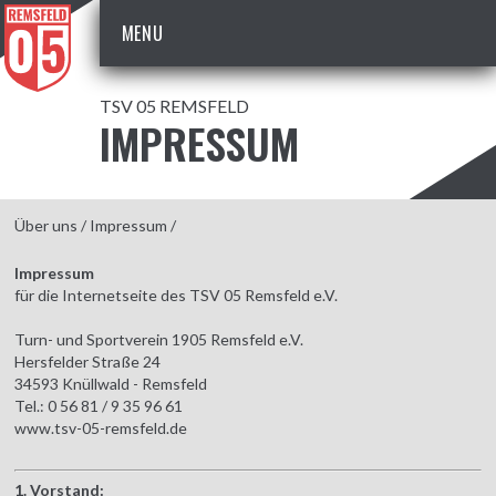
MENU
TSV 05 REMSFELD
IMPRESSUM
Über uns
/
Impressum
/
Impressum
für die Internetseite des TSV 05 Remsfeld e.V.
Turn- und Sportverein 1905 Remsfeld e.V.
Hersfelder Straße 24
34593 Knüllwald - Remsfeld
Tel.: 0 56 81 / 9 35 96 61
www.tsv-05-remsfeld.de
1. Vorstand: