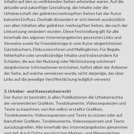
Inhalte auf den zu verlinkenden Seiten erkennbar waren. Auf die
aktuelle und zukünftige Gestaltung, die Inhalte oder die
Urheberschaft der gelinkten/verknüpften Seiten hat der Autor
keinerlei Einfluss. Deshalb distanziert er sich hiermit ausdrücklich
von allen Inhalten aller gelinkten /verknüpften Seiten, die nach der
Linksetzung verändert wurden. Diese Feststellung gilt für alle
innerhalb des eigenen Internetangebotes gesetzten Links und
Verweise sowie für Fremdeinträge in vom Autor eingerichteten
Gästebüchern, Diskussionsforen und Mailinglisten. Für illegale,
fehlerhafte oder unvollständige Inhalte und insbesondere für
Schäden, die aus der Nutzung oder Nichtnutzung solcherart
dargebotener Informationen entstehen, haftet allein der Anbieter
der Seite, auf welche verwiesen wurde, nicht derjenige, der über
Links auf die jeweilige Veröffentlichung lediglich verweist
3. Urheber- und Kennzeichenrecht
Der Autor ist bestrebt, in allen Publikationen die Urheberrechte
der verwendeten Grafiken, Tondokumente, Videosequenzen und
Texte zu beachten, von ihm selbst erstellte Grafiken,
Tondokumente, Videosequenzen und Texte zu nutzen oder auf
lizenzfreie Grafiken, Tondokumente, Videosequenzen und Texte
zurückzugreifen. Alle innerhalb des Internetangebotes genannten
und ggf. durch Dritte geschützten Marken- und Warenzeichen