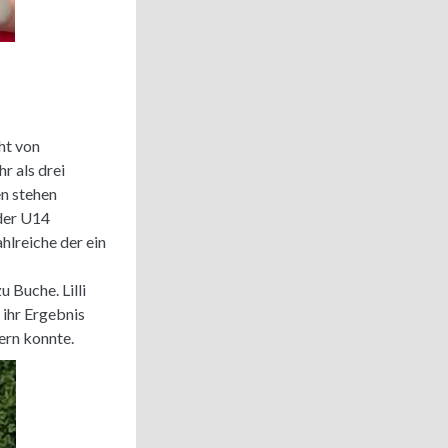
ht von
r als drei
n stehen
 der U14
lreiche der ein
 Buche. Lilli
 ihr Ergebnis
ern konnte.