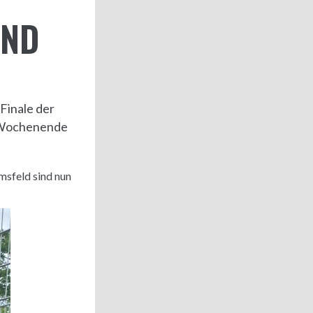
IND
 Finale der
n Wochenende
msfeld sind nun