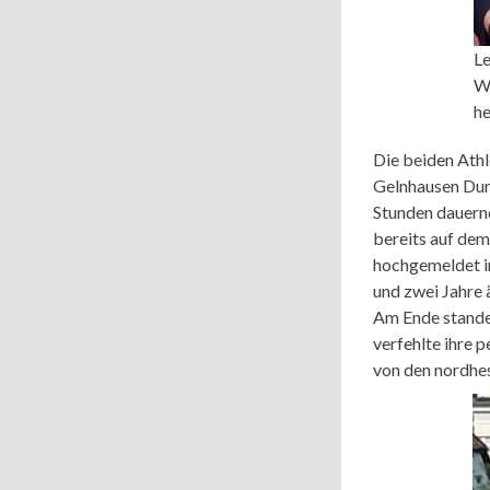
Le
Wo
he
Die beiden Ath
Gelnhausen Durc
Stunden dauern
bereits auf dem
hochgemeldet in
und zwei Jahre ä
Am Ende standen
verfehlte ihre 
von den nordhes