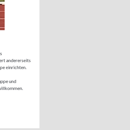
s
iert andererseits
pe einrichten.
uppe und
 willkommen.