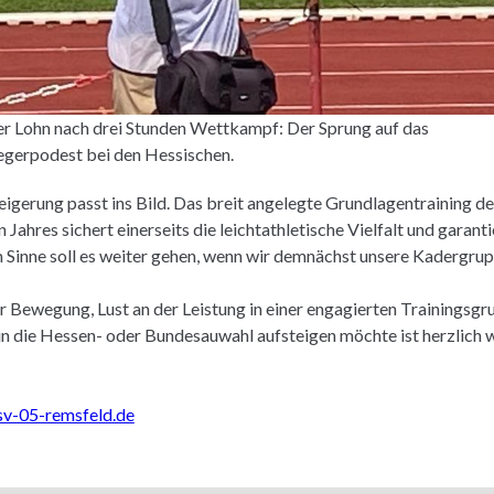
r Lohn nach drei Stunden Wettkampf: Der Sprung auf das
egerpodest bei den Hessischen.
eigerung passt ins Bild. Das breit angelegte Grundlagentraining de
Jahres sichert einerseits die leichtathletische Vielfalt und garant
m Sinne soll es weiter gehen, wenn wir demnächst unsere Kadergrup
 Bewegung, Lust an der Leistung in einer engagierten Trainingsgr
in die Hessen- oder Bundesauwahl aufsteigen möchte ist herzlich
sv-05-remsfeld.de