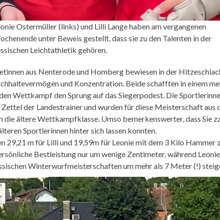
onie Ostermüller (links) und Lilli Lange haben am vergangenen
chenende unter Beweis gestellt, dass sie zu den Talenten in der
ssischen Leichtathletik gehören.
letinnen aus Nenterode und Homberg bewiesen in der Hitzeschlac
hhaltevermögen und Konzentration. Beide schafften in einem meh
den Wettkampf den Sprung auf das Siegerpodest. Die Sportlerinne
 Zettel der Landestrainer und wurden für diese Meisterschaft aus
 die ältere Wettkampfklasse. Umso bemerkenswerter, dass Sie zah
lteren Sportlerinnen hinter sich lassen konnten.
 29,21 m für Lilli und 19,59m für Leonie mit dem 3 Kilo Hammer zu
persönliche Bestleistung nur um wenige Zentimeter, während Leonie
sischen Winterwurfmeisterschaften um mehr als 7 Meter (!) steig