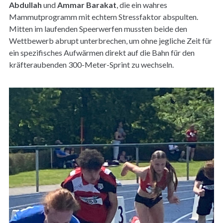
Abdullah
und
Ammar Barakat
, die ein wahres
Mammutprogramm mit echtem Stressfaktor abspulten.
Mitten im laufenden Speerwerfen mussten beide den
Wettbewerb abrupt unterbrechen, um ohne jegliche Zeit für
ein spezifisches Aufwärmen direkt auf die Bahn für den
kräfteraubenden 300-Meter-Sprint zu wechseln.