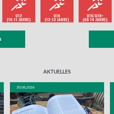
U12
U14
U16/U18+
(10-11 JAHRE)
(12-13 JAHRE)
(AB 14 JAHRE)
R
AKTUELLES
30.06.2026