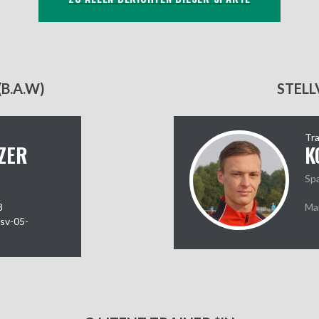
B.A.W)
STELL
Tra
ZER
K
Sp
8
Mai
tsv-05-