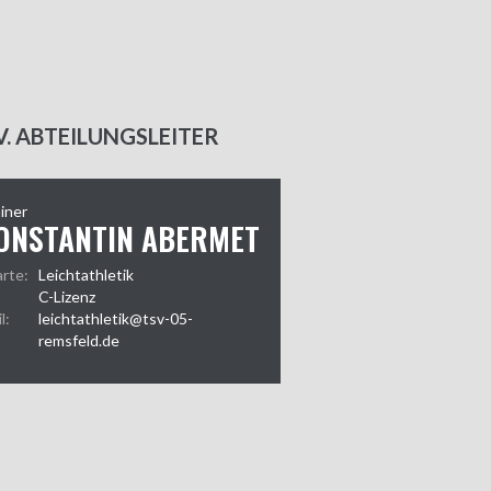
V. ABTEILUNGSLEITER
iner
ONSTANTIN ABERMET
arte:
Leichtathletik
C-Lizenz
l:
leichtathletik@tsv-05-
remsfeld.de