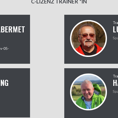
C-LIZENZ TRAINER *IN
Tra
ABERMET
L
Sp
sv-05-
Tra
ING
H
Sp