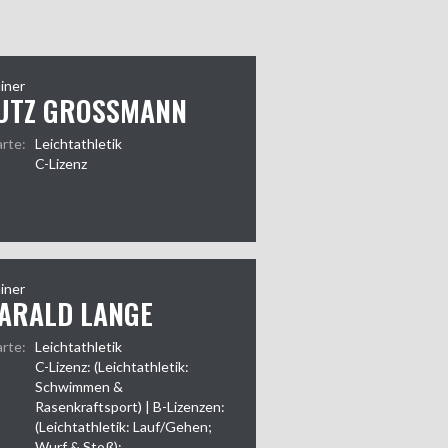
iner
UTZ GROSSMANN
arte:
Leichtathletik
C-Lizenz
iner
ARALD LANGE
arte:
Leichtathletik
C-Lizenz: (Leichtathletik:
Schwimmen &
Rasenkraftsport) | B-Lizenzen:
(Leichtathletik: Lauf/Gehen;
Wurf & Stoß);