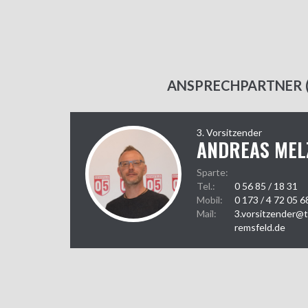
ANSPRECHPARTNER (
3. Vorsitzender
ANDREAS MEL
Sparte:
Tel.:
0 56 85 / 18 31
Mobil:
0 173 / 4 72 05 6
Mail:
3.vorsitzender@
remsfeld.de