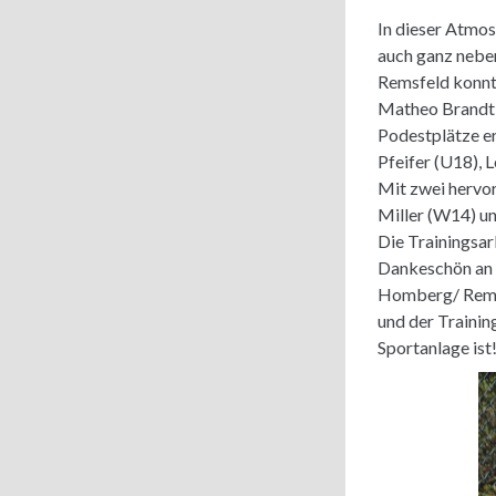
In dieser Atmo
auch ganz neben
Remsfeld konnt
Matheo Brandt 
Podestplätze er
Pfeifer (U18), 
Mit zwei hervor
Miller (W14) u
Die Trainingsar
Dankeschön an 
Homberg/ Remsf
und der Trainin
Sportanlage ist