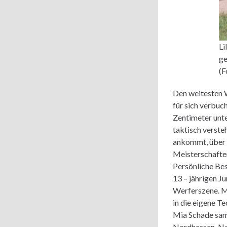
Li
ge
(F
Den weitesten W
für sich verbuc
Zentimeter unte
taktisch verste
ankommt, über s
Meisterschafte
Persönliche Bes
13 – jährigen J
Werferszene. M
in die eigene T
Mia Schade samm
Nordhessen. Na