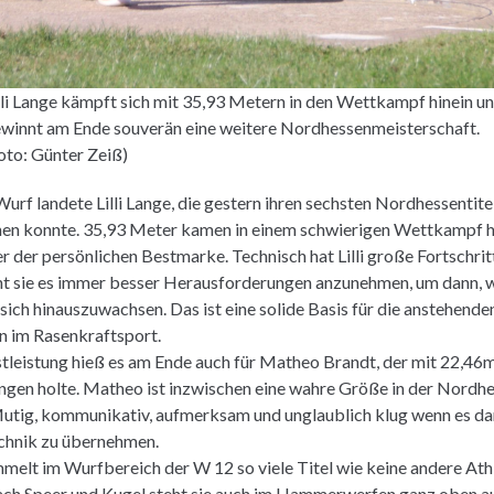
lli Lange kämpft sich mit 35,93 Metern in den Wettkampf hinein u
winnt am Ende souverän eine weitere Nordhessenmeisterschaft.
oto: Günter Zeiß)
urf landete Lilli Lange, die gestern ihren sechsten Nordhessentite
hen konnte. 35,93 Meter kamen in einem schwierigen Wettkampf h
r der persönlichen Bestmarke. Technisch hat Lilli große Fortschri
ht sie es immer besser Herausforderungen anzunehmen, um dann, 
ich hinauszuwachsen. Das ist eine solide Basis für die anstehend
n im Rasenkraftsport.
tleistung hieß es am Ende auch für Matheo Brandt, der mit 22,46m
ungen holte. Matheo ist inzwischen eine wahre Größe in der Nordh
utig, kommunikativ, aufmerksam und unglaublich klug wenn es da
echnik zu übernehmen.
elt im Wurfbereich der W 12 so viele Titel wie keine andere Athl
ch Speer und Kugel steht sie auch im Hammerwerfen ganz oben a