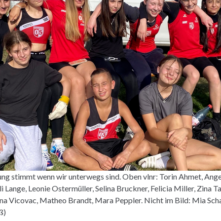
ng stimmt wenn wir unterwegs sind. Oben vlnr: Torin Ahmet, Ange
illi Lange, Leonie Ostermüller, Selina Bruckner, Felicia Miller, Zina T
ana Vicovac, Matheo Brandt, Mara Peppler. Nicht im Bild: Mia Sch
ß)