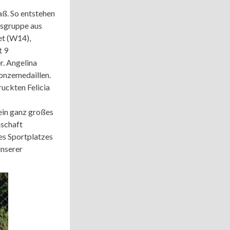
ß. So entstehen
gsgruppe aus
et (W14),
t 9
r. Angelina
ronzemedaillen.
uckten Felicia
 ein ganz großes
nschaft
s Sportplatzes
unserer