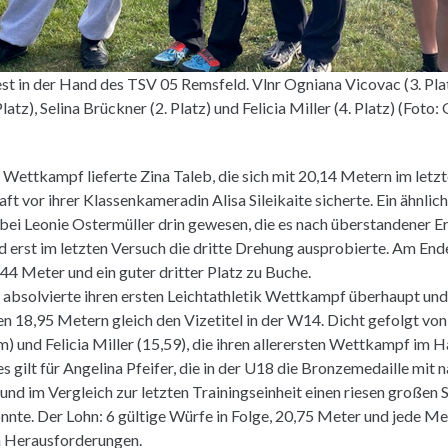
st in der Hand des TSV 05 Remsfeld. Vlnr Ogniana Vicovac (3. Plat
latz), Selina Brückner (2. Platz) und Felicia Miller (4. Platz) (Foto:
 Wettkampf lieferte Zina Taleb, die sich mit 20,14 Metern im letz
ft vor ihrer Klassenkameradin Alisa Sileikaite sicherte. Ein ähnlic
bei Leonie Ostermüller drin gewesen, die es nach überstandener E
d erst im letzten Versuch die dritte Drehung ausprobierte. Am End
44 Meter und ein guter dritter Platz zu Buche.
 absolvierte ihren ersten Leichtathletik Wettkampf überhaupt und
 18,95 Metern gleich den Vizetitel in der W14. Dicht gefolgt vo
) und Felicia Miller (15,59), die ihren allerersten Wettkampf i
es gilt für Angelina Pfeifer, die in der U18 die Bronzemedaille mit
nd im Vergleich zur letzten Trainingseinheit einen riesen großen S
nte. Der Lohn: 6 gültige Würfe in Folge, 20,75 Meter und jede M
n Herausforderungen.