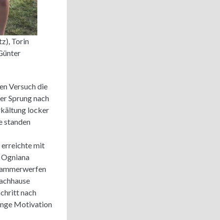
z), Torin
 Günter
ten Versuch die
her Sprung nach
rkältung locker
e standen
 erreichte mit
n Ogniana
m Hammerwerfen
 nachhause
chritt nach
enge Motivation