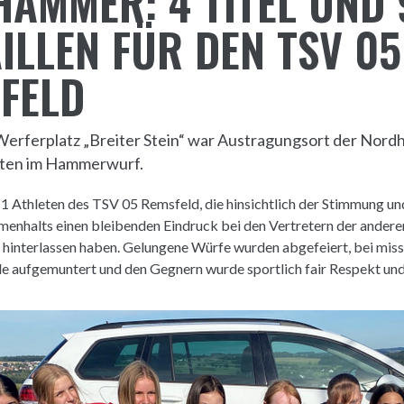
HAMMER: 4 TITEL UND 
ILLEN FÜR DEN TSV 05
FELD
Werferplatz „Breiter Stein“ war Austragungsort der Nord
ten im Hammerwurf.
1 Athleten des TSV 05 Remsfeld, die hinsichtlich der Stimmung un
nhalts einen bleibenden Eindruck bei den Vertretern der andere
 hinterlassen haben. Gelungene Würfe wurden abgefeiert, bei mis
e aufgemuntert und den Gegnern wurde sportlich fair Respekt u