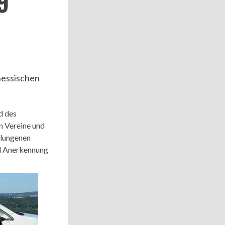
9
hessischen
d des
n Vereine und
slungenen
nd Anerkennung