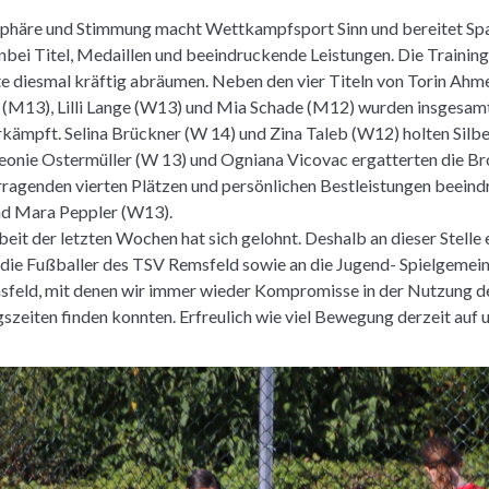
sphäre und Stimmung macht Wettkampfsport Sinn und bereitet Spa
bei Titel, Medaillen und beeindruckende Leistungen. Die Trainin
e diesmal kräftig abräumen. Neben den vier Titeln von Torin Ahm
(M13), Lilli Lange (W13) und Mia Schade (M12) wurden insgesam
kämpft. Selina Brückner (W 14) und Zina Taleb (W12) holten Silbe
Leonie Ostermüller (W 13) und Ogniana Vicovac ergatterten die B
ragenden vierten Plätzen und persönlichen Bestleistungen beeindr
nd Mara Peppler (W13).
beit der letzten Wochen hat sich gelohnt. Deshalb an dieser Stelle
die Fußballer des TSV Remsfeld sowie an die Jugend- Spielgemei
eld, mit denen wir immer wieder Kompromisse in der Nutzung de
gszeiten finden konnten. Erfreulich wie viel Bewegung derzeit auf 
!