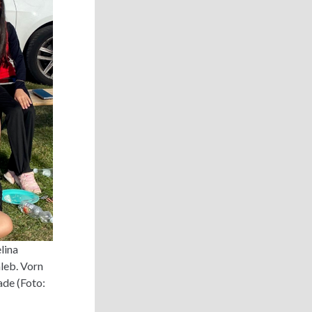
lina
aleb. Vorn
ade (Foto: