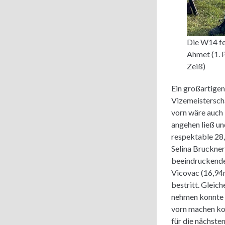
Die W14 fe
Ahmet (1. P
Zeiß)
Ein großartigen
Vizemeisterscha
vorn wäre auch 
angehen ließ un
respektable 28,
Selina Bruckner
beeindruckenden
Vicovac (16,94m
bestritt. Gleich
nehmen konnte u
vorn machen kon
für die nächste