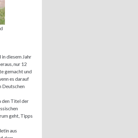
nd
l in diesem Jahr
eraus, nur 12
tte gemacht und
wenn es darauf
en Deutschen
 den Titel der
essischen
rum geht, Tipps
etin aus
uf dem